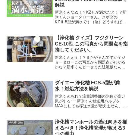
解説
新米くんなぬ！？KZⅡが満水だと！？新
米くんジョータローさん。クボタの
KZⅡ-5型が満水です（泣）どうすればい
いんですか？ジョータローKZⅡが満水か
ぁ。どこが詰まりの原因だと思う？こん
にちは、浄化槽管理士歴10年 浄化槽管理
【浄化槽 クイズ】フジクリーン
浄化槽 点検
士の浄島ジョータ...
CE-10型 この写真から問題点を指
摘してください。
新米くんえぇ！？またやるんですか？ジ
ョータローこの写真から問題点がわかる
かな？新米くんどーせまた阻流板なんで
しょ？ジョータローピンポーン！！正
解！新米くんええ！？まさかの正解！？
ジョータローこの写真だけで良く分かっ
ダイエー 浄化槽 FCS-5型が満
浄化槽 点検
たね。こんにちは、浄化槽管...
水！対処方法を解説
新米くんあれ？流量調整部の水位が高い
気がする･･･新米くん移送用バルブを
MAXにしても移送水量が増えません。ど
うすればいいですか？ジョータロー間欠
定量移送装置が詰まり気味なんだと思う
よ。一度取り外して洗浄すれば解消する
浄化槽マンホールの蓋は向きを揃
浄化槽 点検
よ。こんにちは、浄化槽...
えるべき！浄化槽管理が教える3
つの理由