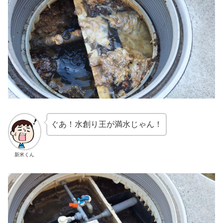
ぐあ！水創り王が満水じゃん！
新米くん