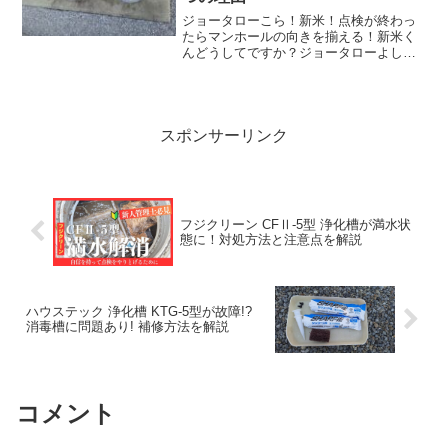
ジョータローこら！新米！点検が終わっ
たらマンホールの向きを揃える！新米く
んどうしてですか？ジョータローよし！
どうして浄化槽のマンホールの向きを揃
える必要があるのか？その理由について
順番に見て行こうか。こんにちは、浄化
槽管理士歴10年 浄化槽...
スポンサーリンク
フジクリーン CFⅡ-5型 浄化槽が満水状
態に！対処方法と注意点を解説
ハウステック 浄化槽 KTG-5型が故障!?
消毒槽に問題あり! 補修方法を解説
コメント