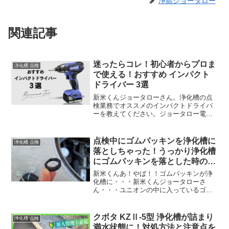
浄島ジョータロー
関連記事
迷ったらコレ！初心者からプロま
浄化槽 点検
で使える！おすすめ インパクト
ドライバー 3選
新米くんジョータローさん。浄化槽の点
検業務でオススメのインパクトドライバ
ーを教えてください。ジョータロー電動
工具は便利だから揃えておきたいね。こ
んにちは、浄化槽管理士歴10年 浄化槽管
理士の浄島ジョータローです。インパク
点検中にゴムパッキンを浄化槽に
浄化槽 点検
トドライバーは浄化槽...
落としちゃった！うっかり浄化槽
にゴムパッキンを落とした時の対
処法
新米くんあ！やば！！ゴムパッキンが浄
化槽に・・・新米くんジョータローさ
ん・・・ユニオンの中に入っているゴム
パッキンを浄化槽に落としてしまいまし
た。ど、どうしたらいいですか・・・ジ
ョータロー予備のゴムパッキン持ってね
クボタ KZⅡ-5型 浄化槽が詰まり
浄化槽 点検
ーのか？しょーがねーな。こ...
満水状態に！対処方法と注意点を