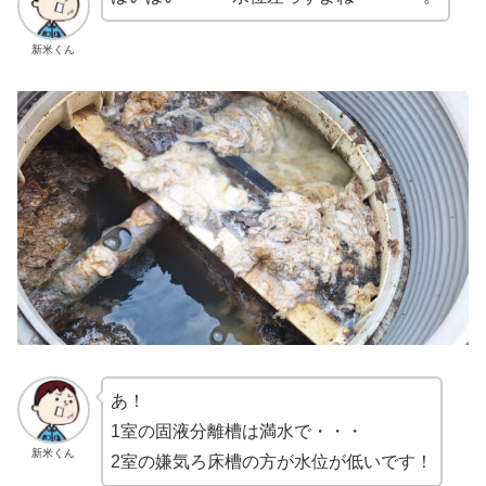
新米くん
あ！
1室の固液分離槽は満水で・・・
新米くん
2室の嫌気ろ床槽の方が水位が低いです！