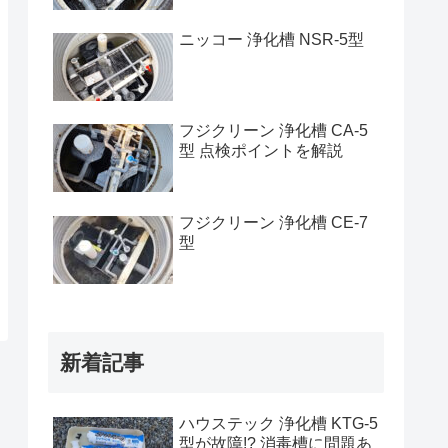
ニッコー 浄化槽 NSR-5型
フジクリーン 浄化槽 CA-5
型 点検ポイントを解説
フジクリーン 浄化槽 CE-7
型
新着記事
ハウステック 浄化槽 KTG-5
型が故障!? 消毒槽に問題あ