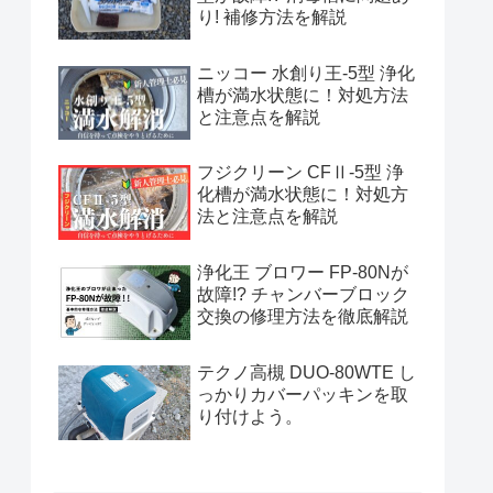
り! 補修方法を解説
ニッコー 水創り王-5型 浄化
槽が満水状態に！対処方法
と注意点を解説
フジクリーン CFⅡ-5型 浄
化槽が満水状態に！対処方
法と注意点を解説
浄化王 ブロワー FP-80Nが
故障!? チャンバーブロック
交換の修理方法を徹底解説
テクノ高槻 DUO-80WTE し
っかりカバーパッキンを取
り付けよう。