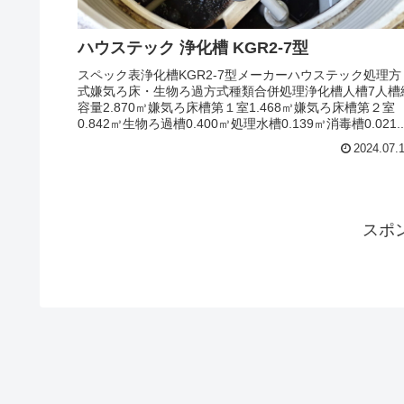
ハウステック 浄化槽 KGR2-7型
スペック表浄化槽KGR2-7型メーカーハウステック処理方
式嫌気ろ床・生物ろ過方式種類合併処理浄化槽人槽7人槽
容量2.870㎥嫌気ろ床槽第１室1.468㎥嫌気ろ床槽第２室
0.842㎥生物ろ過槽0.400㎥処理水槽0.139㎥消毒槽0.021..
2024.07.
スポ