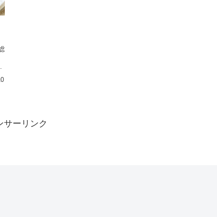
総
.
10
ンサーリンク