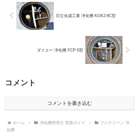
日立化成工業 浄化槽 KGK2-8C型
ダイエー 浄化槽 FCP-5型
コメント
コメントを書き込む
ホーム
浄化槽管理士 実践ガイド
フジクリーン 浄
化槽