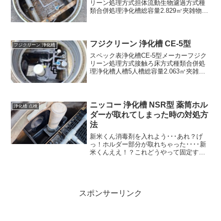
リーン処理方式担体流動生物濾過方式種
類合併処理浄化槽総容量2.829㎥夾雑物除
去槽0.695㎥嫌気ろ床槽1.405㎥担体流動
生物濾過槽0.372㎥処理水槽0.342㎥消毒
槽0.015㎥日平均汚水量1....
フジクリーン 浄化槽 CE-5型
フジクリーン 浄化槽
スペック表浄化槽CE-5型メーカーフジク
リーン処理方式接触ろ床方式種類合併処
理浄化槽人槽5人槽総容量2.063㎥夾雑物
除去槽0.749㎥嫌気ろ床槽0.751㎥接触ろ
床槽0.380㎥処理水槽0.168㎥消毒槽0.015
㎥日平均汚水量1.0㎥／...
ニッコー 浄化槽 NSR型 薬筒ホル
浄化槽 点検
ダーが取れてしまった時の対処方
法
新米くん消毒剤を入れよう･･･あれ？げ
っ！ホルダー部分が取れちゃった････新
米くんええ！？これどうやって固定すれ
ばいいんだ？ヒッパー使って樹脂リベッ
トで固定する隙間がないよ･･･ネジとナッ
トで固定できるかなぁ･･･新米くんジョー
タローさん...
スポンサーリンク