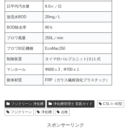
日平均汚水量
8.0㎥／日
放流水BOD
20mg／L
BOD除去率
90％
ブロワ風量
250L／min
ブロワ対応機種
EcoMac250
制御装置
タイマ付バルブユニット(Ｓ)１式
マンホール
Φ600ｘ3 , Φ700 x 1
躯体材質
FRP（ガラス繊維強化プラスチック）
フジクリーン 浄化槽
浄化槽管理士 実践ガイド
CSLⅡ-40型
フジクリーン
浄化槽
点検
スポンサーリンク