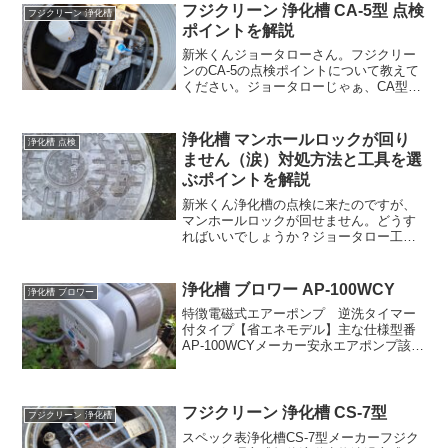
フジクリーン 浄化槽 CA-5型 点検
フジクリーン 浄化槽
ポイントを解説
新米くんジョータローさん。フジクリー
ンのCA-5の点検ポイントについて教えて
ください。ジョータローじゃぁ、CA型の
点検ポイントについて解説するよ。こん
にちは、浄化槽管理士歴10年 浄化槽管理
士の浄島ジョータローです。今回は、フ
浄化槽 マンホールロックが回り
浄化槽 点検
ジクリーン 浄...
ません（涙）対処方法と工具を選
ぶポイントを解説
新米くん浄化槽の点検に来たのですが、
マンホールロックが回せません。どうす
ればいいでしょうか？ジョータロー工具
は何を使ってるんだい？浄化槽のマンホ
ールロックを回す際に、どんな工具を使
って開けるかは重要です。この記事で
浄化槽 ブロワー AP-100WCY
浄化槽 ブロワー
は、マンホールロックを回す...
特徴電磁式エアーポンプ 逆洗タイマー
付タイプ【省エネモデル】主な仕様型番
AP-100WCYメーカー安永エアポンプ該当
浄化槽KTG-7型風量100L/min圧力15.1kPa
吐出口径13A（外径φ18）定格電圧
AC100V周波数50/60Hz...
フジクリーン 浄化槽 CS-7型
フジクリーン 浄化槽
スペック表浄化槽CS-7型メーカーフジク