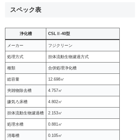
スペック表
浄化槽
CSLⅡ-40型
メーカー
フジクリーン
処理方式
担体流動生物濾過方式
種類
合併処理浄化槽
総容量
12.698㎥
夾雑物除去槽
4.757㎥
嫌気ろ床槽
4.802㎥
担体流動生物濾過槽
2.153㎥
処理水槽
0.881㎥
消毒槽
0.105㎥