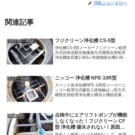
浄島ジョータロー
関連記事
フジクリーン浄化槽 CS-5型
フジクリーン 浄化槽
浄化槽CS-5型メーカーフジクリーン処理
方式担体流動生物濾過方式種類合併処理
浄化槽総容量2.063㎥夾雑物除去槽0.493
㎥嫌気ろ床槽0.990㎥担体流動生物濾過槽
0.302㎥処理水槽0.263㎥消毒槽0.015㎥日
平均汚水量1.0㎥／日放...
ニッコー 浄化槽 NPE-10R型
ニッコー 浄化槽
スペック表浄化槽NPE-10R型メーカーニ
ッコー処理方式嫌気ろ床接触ばっ気方式
種類合併処理浄化槽人槽10人槽総容量
6.248㎥嫌気ろ床槽第一室1.800㎥嫌気ろ
床槽第二室1.725㎥接触ばっ気槽2.002㎥
沈殿槽0.700㎥消毒槽0.021...
点検中にエアリフトポンプが機能
浄化槽 点検
しなくなった！フジクリーン CF
型 浄化槽 揚水されない！原因と
対策を解説
新米くん循環バルブをMAXにして、処理