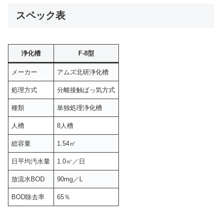
スペック表
浄化槽
F-8型
メーカー
アムズ北研浄化槽
処理方式
分離接触ばっ気方式
種類
単独処理浄化槽
人槽
8人槽
総容量
1.54㎥
日平均汚水量
1.0㎥／日
放流水BOD
90mg／L
BOD除去率
65％