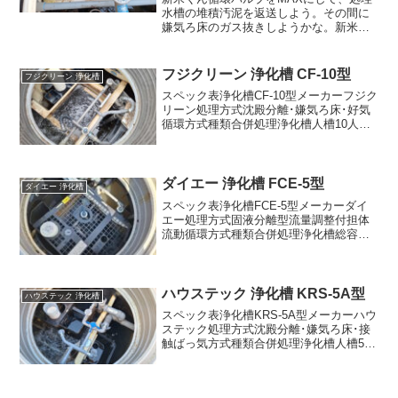
水槽の堆積汚泥を返送しよう。その間に
嫌気ろ床のガス抜きしようかな。新米く
んおっと･･･ガス抜きに時間をかけ過ぎち
ゃったな･･･循環バルブを元に戻そう･･･
新米くんあれ？？エアリフトポンプが動
フジクリーン 浄化槽 CF-10型
フジクリーン 浄化槽
いてないぞ･...
スペック表浄化槽CF-10型メーカーフジク
リーン処理方式沈殿分離･嫌気ろ床･好気
循環方式種類合併処理浄化槽人槽10人槽
総容量2.928㎥沈殿分離槽 汚泥貯留部
0.636㎥沈殿分離槽 沈殿分離部0.401㎥嫌
気ろ床槽0.908㎥ピークカット部...
ダイエー 浄化槽 FCE-5型
ダイエー 浄化槽
スペック表浄化槽FCE-5型メーカーダイ
エー処理方式固液分離型流量調整付担体
流動循環方式種類合併処理浄化槽総容量
1.724㎥汚泥貯留槽1.071㎥ピークカット
部0.098㎥担体流動槽0.389㎥沈殿槽0.145
㎥消毒槽0.021㎥日平均汚水...
ハウステック 浄化槽 KRS-5A型
ハウステック 浄化槽
スペック表浄化槽KRS-5A型メーカーハウ
ステック処理方式沈殿分離･嫌気ろ床･接
触ばっ気方式種類合併処理浄化槽人槽5人
槽総容量1.391㎥沈殿分離槽0.245㎥嫌気
ろ床槽0.563㎥ピークカット部0.112㎥接
触ばっ気槽0.290㎥沈殿槽0...