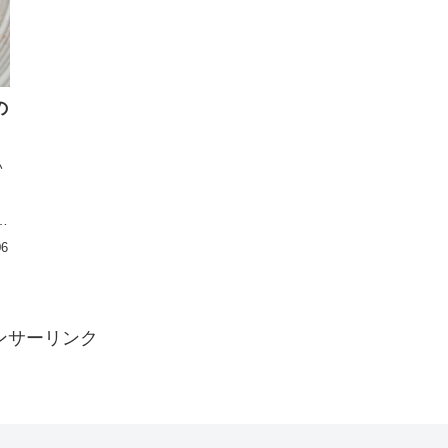
の
い
ま
。
06
ンサーリンク