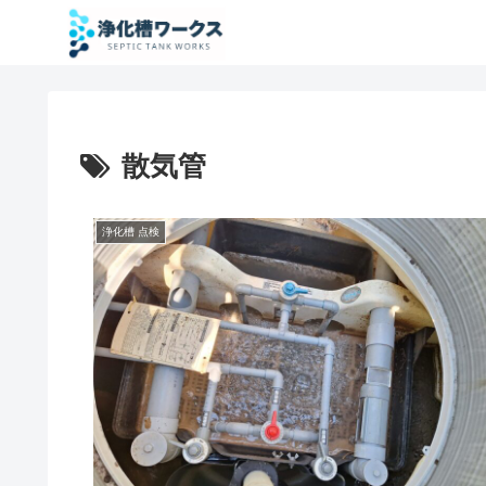
散気管
浄化槽 点検