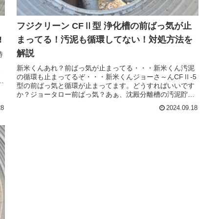
フジクリーン CFⅡ型 浄化槽の前ばっ気が止
!
まってる！汚泥も循環してない！対処方法を
解説
特
新米くんあれ？前ばっ気が止まってる・・・新米くん汚泥
る
の循環も止まってるぞ・・・新米くんジョーさ～んCFⅡ-5
島
型の前ばっ気と循環が止まってます。どうすればいいです
か？ジョータロー前ばっ気？あぁ、沈殿分離槽の汚泥貯留
部のばっ気か！散気管が目詰ま...
28
2024.09.18