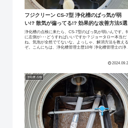
フジクリーン CS-7型 浄化槽のばっ気が弱
い!? 散気が偏ってる!? 効果的な改善方法5選
浄化槽の点検に来たら、CS-7型のばっ気が弱いんです。
に左側が･･･どうすればいいですか？ジョータロー本当だ
ね。気泡が全然でてないな。よっしゃ、解消方法を教え
ぞ。こんにちは、浄化槽管理士歴10年 浄化槽管理士の浄
ジョータローです。浄化...
2024.09.
浄化槽 点検