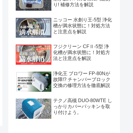
り! 補修方法を解説
ニッコー 水創り王-5型 浄化
槽が満水状態に！対処方法
と注意点を解説
フジクリーン CFⅡ-5型 浄
化槽が満水状態に！対処方
法と注意点を解説
浄化王 ブロワー FP-80Nが
故障!? チャンバーブロック
交換の修理方法を徹底解説
テクノ高槻 DUO-80WTE し
っかりカバーパッキンを取
り付けよう。