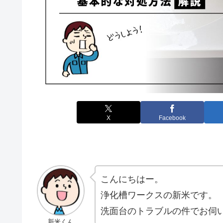
X
Facebook
こんにちはー。
浄化槽ワークスの新米です。
洗面台のトラブルの件でお伺
新米くん