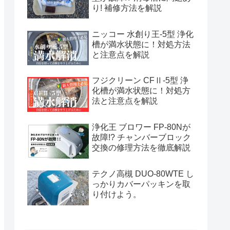
り! 補修方法を解説
ニッコー 水創り王-5型 浄化
槽が満水状態に！対処方法
と注意点を解説
フジクリーン CFⅡ-5型 浄
化槽が満水状態に！対処方
法と注意点を解説
浄化王 ブロワー FP-80Nが
故障!? チャンバーブロック
交換の修理方法を徹底解説
テクノ高槻 DUO-80WTE し
っかりカバーパッキンを取
り付けよう。