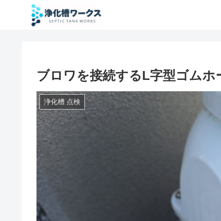
ブロワを接続するL字型ゴムホ
浄化槽 点検