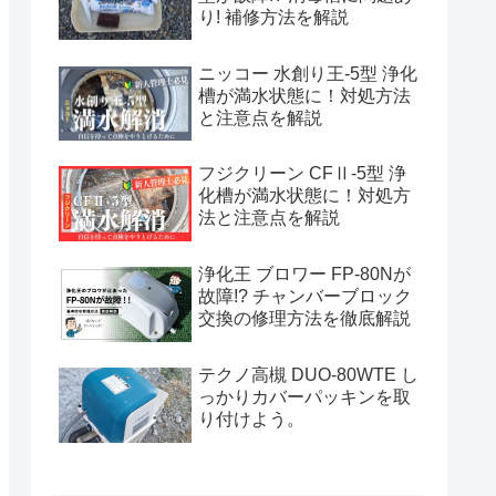
り! 補修方法を解説
ニッコー 水創り王-5型 浄化
槽が満水状態に！対処方法
と注意点を解説
フジクリーン CFⅡ-5型 浄
化槽が満水状態に！対処方
法と注意点を解説
浄化王 ブロワー FP-80Nが
故障!? チャンバーブロック
交換の修理方法を徹底解説
テクノ高槻 DUO-80WTE し
っかりカバーパッキンを取
り付けよう。