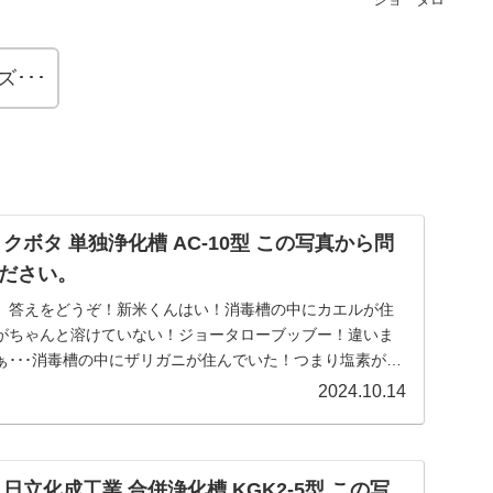
･･･
クボタ 単独浄化槽 AC-10型 この写真から問
ださい。
。答えをどうぞ！新米くんはい！消毒槽の中にカエルが住
がちゃんと溶けていない！ジョータローブッブー！違いま
ぁ･･･消毒槽の中にザリガニが住んでいた！つまり塩素がち
.
2024.10.14
日立化成工業 合併浄化槽 KGK2-5型 この写