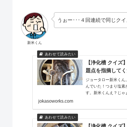
うぉー･･･４回連続で同じクイズ
新米くん
【浄化槽 クイズ】
題点を指摘してく
ジョータロー新米くん
んでいた！つまり塩素
す。新米くんえ？じゃ
ゃんと溶けていない！..
jokasoworks.com
【浄化槽 クイズ】