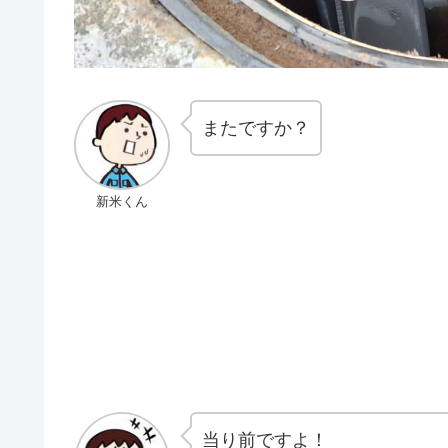
またですか？
新米くん
当り前ですよ！