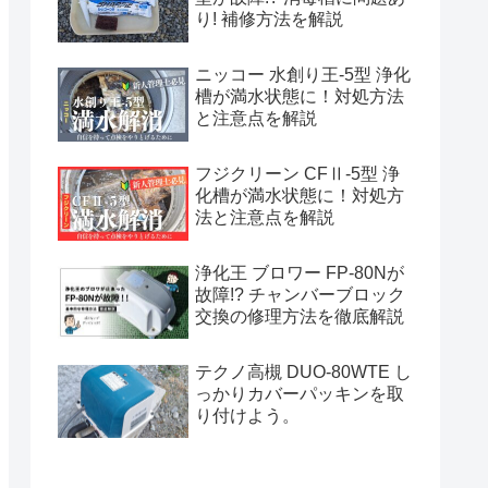
り! 補修方法を解説
ニッコー 水創り王-5型 浄化
槽が満水状態に！対処方法
と注意点を解説
フジクリーン CFⅡ-5型 浄
化槽が満水状態に！対処方
法と注意点を解説
浄化王 ブロワー FP-80Nが
故障!? チャンバーブロック
交換の修理方法を徹底解説
テクノ高槻 DUO-80WTE し
っかりカバーパッキンを取
り付けよう。