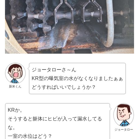
ジョータローさ～ん
KR型の曝気室の水がなくなりましたぁぁ
どうすればいいでしょうか？
新米くん
KRか。
そうすると躯体にヒビが入って漏水してる
な。
ジョータロー
一室の水位はどう？