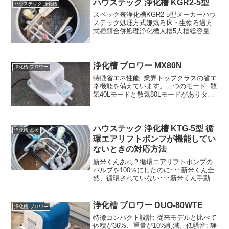
ハウステック 浄化槽 KGR2-5型
ハウステック 浄化槽
スペック表浄化槽KGR2-5型メーカーハウ
ステック処理方式嫌気ろ床・生物ろ過方
式種類合併処理浄化槽人槽5人槽総容量
2.112㎥嫌気ろ床槽第１室1.035㎥嫌気ろ
床槽第２室0.517㎥生物ろ過槽0.400㎥処
理水槽0.139㎥消毒槽0.021...
浄化槽 ブロワー MX80N
浄化槽 ブロワー
特徴省エネ性能: 業界トップクラスの省エ
ネ機能を備えています。二つのモード: 散
気40Lモードと散気80Lモードがありタイ
マーで切り替わります。低騒音: 38dB(A)
の低騒音設計で、静かな運転を実現。耐
久性: 耐久性が向上しており、長期使...
ハウステック 浄化槽 KTG-5型 循
浄化槽 点検
環エアリフトポンフが機能してい
ないときの対応方法
新米くんあれ？循環エアリフトポンプの
バルブを100％にしたのに･･･新米くん全
然、循環されていない･･･新米くん手動逆
洗バルブで調整したらいいかな･･･ジョー
タローおやおやｗ新米くんあれ？これで
も駄目だ･･･どうしよう･･･ジョータロー
浄化槽 ブロワー DUO-80WTE
浄化槽 ブロワー
新米...
特徴コンパクト設計: 従来モデルと比べて
体積が36%、重量が10%削減。低騒音: 静