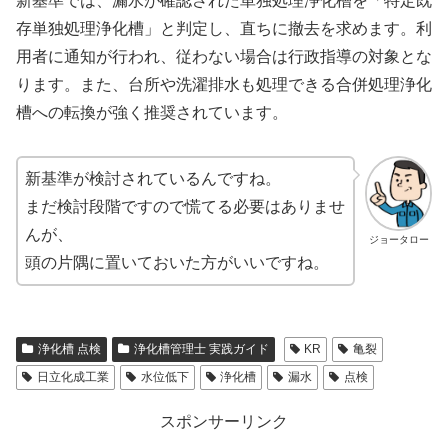
新基準では、漏水が確認された単独処理浄化槽を「特定既
存単独処理浄化槽」と判定し、直ちに撤去を求めます。利
用者に通知が行われ、従わない場合は行政指導の対象とな
ります。また、台所や洗濯排水も処理できる合併処理浄化
槽への転換が強く推奨されています。
新基準が検討されているんですね。
まだ検討段階ですので慌てる必要はありませ
んが、
ジョータロー
頭の片隅に置いておいた方がいいですね。
浄化槽 点検
浄化槽管理士 実践ガイド
KR
亀裂
日立化成工業
水位低下
浄化槽
漏水
点検
スポンサーリンク