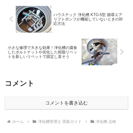
ハウステック 浄化槽 KTG-5型 循環エア
リフトポンフが機能していないときの対
応方法
小さな修理で大きな効果！浄化槽の腐食
したボルトナットや劣化した樹脂リベッ
トを新しいリベットで固定し直そう
コメント
コメントを書き込む
ホーム
浄化槽管理士 実践ガイド
浄化槽 点検