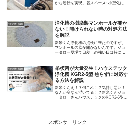
かな運転を実現。省スペース: 小型化によ
り設置場所の自由度が向上。簡単設置: ア
ース工事が不要で、接続用L型ホース2本
付属。主な仕様型番DUO-80WTEメ...
浄化槽の樹脂製マンホールが開か
浄化槽 点検
ない！開けられない時の対処方法
を解説
新米くん浄化槽の点検に来たのですが、
マンホールの蓋が開かないんです。ジョ
ータロー夏場で日差しの強い日は特に開
かないなｗこんにちは、浄島 ジョータロ
ーです。浄化槽管理士歴10年 月間280件
以上の浄化槽の維持管理業務を行ってい
糸状菌が大量発生！ハウステック
浄化槽 点検
ます。夏場に浄化...
浄化槽 KGR2-5型 焦らずに対応す
る方法を解説
新米くんえ！？何これ！？気持ち悪い！
なんか変なん浮いてる！？新米くんジョ
ータローさんハウステックのKGR2-5型の
点検に来たのですが、ばっ気してる所に
何か浮いてるんです。ジョータローあら
ら、『糸状菌』が大量発生してるね。慌
てなくても大丈夫だ...
スポンサーリンク